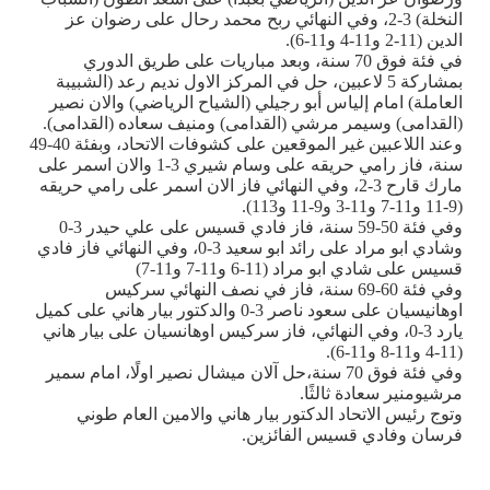
النخلة) 3-2، وفي النهائي ربح محمد رحال على رضوان عز
الدين (11-2 و11-4 و11-6).
في فئة فوق 70 سنة، وبعد مباريات على طريق الدوري
بمشاركة 5 لاعبين، حل في المركز الاول نديم رعد (الشبيبة
العاملة) امام إلياس أبو رجيلي (الشياح الرياضي) والان نصير
(القدامى) وسيمر مرشي (القدامى) ومنيف سعاده (القدامى).
وعند اللاعبين غير الموقعين على كشوفات الاتحاد، وبفئة 40-49
سنة، فاز رامي حريقه على وسام شيري 3-1 والان اسمر على
مارك قارح 3-2، وفي النهائي فاز الان اسمر على رامي حريقه
(9-11 و11-7 و11-3 و9-11 و113).
وفي فئة 50-59 سنة، فاز فادي قسيس على علي حيدر 3-0
وشادي ابو مراد على رائد ابو سعيد 3-0، وفي النهائي فاز فادي
قسيس على شادي ابو مراد (11-6 و11-7 و11-7)
وفي فئة 60-69 سنة، فاز في نصف النهائي سركيس
اوهانيسيان على سعود ناصر 3-0 والدكتور بيار هاني على كميل
يارد 3-0، وفي النهائي، فاز سركيس اوهانسيان على بيار هاني
(11-4 و11-8 و11-6).
وفي فئة فوق 70 سنة،حل آلان ميشال نصير اولًا، امام سمير
مرشيومنير سعادة ثالثًا.
وتوج رئيس الاتحاد الدكتور بيار هاني والامين العام طوني
فرسان وفادي قسيس الفائزين.