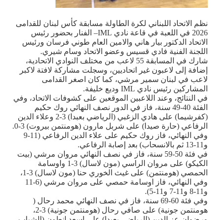
نظم الاتحاد اللبناني لكرة الطاولة مسابقة كأس لبنان للقدامى
2026 في اللعبة في قاعة نادي
IML
– الفنار بحضور رئيس
الاتحاد الدكتور بيار هاني والامين العام طوني فرسان ورئيس
اللجنة الفنية فادي قسيس وعضو الاتحاد وسام شيري.
شارك في المسابقة 55 لاعب من مختلف النوادي الاتحادية،
إضافة إلى لاعبون غير اتحاديين، وسجلت مشاركة لافتة لاكبر
لاعب في لبنان سمير مرشي، كما كان اصغر القدامى
المشاركين رئيس نادي
IML
وديع خليفة.
في النتائج، وعند اللاعبين الموقعين على كشوفات الاتحاد، وفي
الفئة 40-49 سنة، فاز في الدور نصف النهائي روك حكيم
(كفرشيما) على هادي الزغبي (الرياضي بعبدا) 3-2 وعلاء الدين
الرفاعي (حارة صيدا) على شربل مارون (هومنتمن بيروت) 3-0.
وفي النهائي، فاز روك حكيم على علاء الدين الرفاعي (11-9
و11-13 ثم بالانسحاب) بعد إصابة الرفاعي.
في فئة 50-59 سنة، فاز في نصف النهائي مروان مرشي (بيت
الكيكو) على مروان الراسي (مون لاسال) 3-1 واوسامة
الحمصي (هومنتمن) على غيث الخوري حنا (مون لاسال) 3-1،
وفي النهائي، فاز اوسامة حمصي على مروان مرشي (6-11
و11-8 و11-7 و11-5).
وفي فئة 60-69 سنة، فاز في نصف النهائي محمد رحال (
هومنتمن جونية) على صافي رحال (هومنتمن جونية) 3-2،
ورضوان عز الدين (الرياضي بعبدا) على اسعد انطون (الشباب