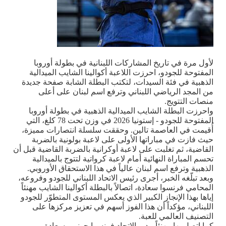
لأول مرة في تاريخ المشاركات اللبنانية في بطولة أوروبا
المفتوحة للجودو، احرزت اللاعبة أكوالينا الشايب الميدالية
الذهبية في فئة السيدات، لتكتب البطلة الشابة صفحة جديدة
من المجد الرياضي اللبناني وترفع اسم لبنان على أعلى
منصات التتويج
.
واحرزت البطلة الشايب الميدالية الذهبية في بطولة أوروبا
المفتوحة للجودو - إستونيا 2026 في وزن تحت 78 كلغ، التي
أُقيمت في العاصمة تالين. وحققت سلسلة انتصارات مميزة،
حيث فازت في مباراتها الأولى على لاعبة بولونية بالضربة
القاضية، ثم تغلبت على لاعبة أوكرانية بالضربة القاضية قبل أن
تحسم المباراة النهائية أمام لاعبة كرواتية لتتوج بالميدالية
الذهبية وترفع اسم لبنان عالياً في هذا الاستحقاق الأوروبي
.
وبعد تبلّغه الخبر، أجرى رئيس الاتحاد اللبناني للجودو وفروعه،
المحامي فرنسوا سعادة، اتصالاً بالبطلة أكوالينا الشايب مهنئاً
إياها بهذا الإنجاز الكبير الذي يعكس المستوى المتطوّر للجودو
اللبناني، مؤكداً أن هذا الفوز أسهم في تعزيز مركزها على
التصنيف العالمي للعبة.
كما اتصل بها مهنئاً مدير الاتحاد فرنسوا جونيور سعادة
.