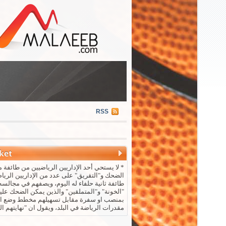
RSS
* لا يستحي أحد الإداريين الرياضيين من طائفة م
الضحك و"التقريق" على عدد من الإداريين الريا
طائفة ثانية حلفاء له اليوم، ويصفهم في مجالسه 
"الخونة" و"المتملقين" والذين يمكن الضحك علي
بمنصب او سفرة مقابل تسهيلهم مخطط وضع ال
مقدرات الرياضة في البلد، ويقول ان "نهايتهم ال