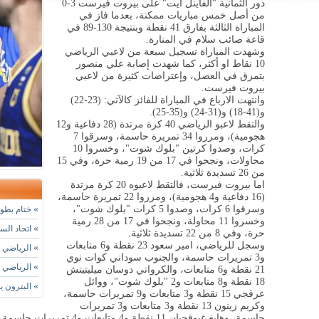
دور الثمانية "الفاينل ايت" على بيروت فيرست 3-0
من أصل خمس مباريات ممكنة، بعدما فاز في
المباراة الثالثة بفارق 41 نقطة وبنتيجة 130-89 في
قاعة صائب سلام في المنارة.
وشهدت المباراة تسجيل سبعة من لاعبي الرياضي
10 نقاط او أكثر، كما شهدت إصابة علي منصور
بتمزق في العضل، وإعتراضات كثيرة من لاعبي
بيروت فيرست.
وانتهت الارباع في المباراة للفائز كالآتي: (23-22)
و(41-18) و(31-24) و(35-25).
والتقط لاعبو الرياضي 40 كرة مرتدة (28 دفاعية و12
هجومية)، ومرروا 34 تمريرة حاسمة، وسرقوا 7
كرات، وصدوا كرتين "بلوك شوت"، وخسروا 10
محاولات، ونجحوا في 17 من 19 رمية حرة، وفي 15
من 26 تسديدة ثلاثية.
اما بيروت فيرست، فالتقط لاعبوه 20 كرة مرتدة
(16 دفاعية و4 هجومية)، ومرروا 22 تمريرة حاسمة،
وسرقوا 6 كرات، وصدوا 5 كرات "بلوك شوت"،
»
ختام بطول
وخسروا 11 محاولة، ونجحوا في 17 من 28 رمية
»
اتحاد الس
حرة، وفي 8 من 22 تسديدة ثلاثية.
وسجل للرياضي، امير سعود 23 نقطة و6 متابعات
»
الرياضي ي
و3 تمريرات حاسمة، والجنوب سوداني كوات نوي
»
الرياضي الفائز 99-86 يستعيد ال
21 نقطة و6 متابعات، والكرواتي دوسان ميليتيتش
18 نقطة و8 متابعات و2 "بلوك شوت"، ووائل
»
البترون ي
عرقجي 15 نقطة و3 متابعات و9 تمريرات حاسمة،
وكريم زينون 13 نقطة و3 متابعات و3 تمريرات
حاسمة، وهايغ غيوقجيان 11 نقطة و4 متابعات و4 تمريرات حاسمة، وبلال طبارة 10 نقاط.