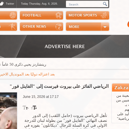
Twitter
Today Thursday, Aug. 6, 2026.
Photos
Sports Channel
Polls
Scores
Handball
Horse Riding
ريتشاردز يحيي ذكرى 50 عاماً على تنظيم رالي الكويت
بعد اعتزاله دوليًا بعد المونديال الاخير البرا
الرياضي الفائز على بيروت فيرست إلى "الفاينل فور"
عينة من
June 15, 2026 at 17:17
ضيين من
بـ
هم
يد على
تأهل الرياضي بيروت (حامل اللقب) إلى الدور
رياضية"
نصف النهائي "الفاينل فور" من بطولة لبنان للدرجة
الاولى في كرة السلة للرجال "ديكاتلون" بفوزه في