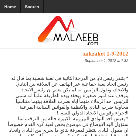
Home
Scores
zakzaket 1-9-2012
September 1, 2012 at 7:32
* يتندر رئيس نادٍ من الدرجة الثانية في لعبة شعبية بما قال له
رئيس اتحاد لعبة جماعية عبر الهاتف عن العلاقة بين النادي
والاتحاد، ويقول الرئيس انه لم يكن يعلم ان رئيس الاتحاد
يتوقف عند امور صغيرة ويحقد بهذه الطريقة علماً انه سمى
للرئيس احد الزملاء متهماً اياه بضرب العلاقة بينهما متناسياً
محاولة ضرب النادي والانظمة والقوانين اللبنانية المرعية
الاجراء وقوانين الاتحاد الدولي للعبة..!
* يعيش احد النوادي البيروتية الكبيرة حالة من الترقب لما
ستؤول اليه الاوضاع في موضوع يخص لعبة كرة القدم خصوصاً
ان ممول النادي ينتظر لمعرفة نتائج ما يجري بين النادي واتحاد
اللعبة قبل اتخاذ قرار قد يكون كبيراً، خصوصاً انه كان يرغب