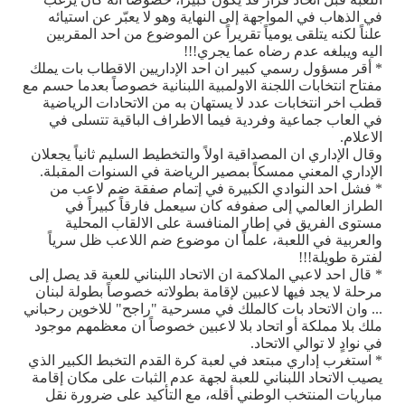
في الذهاب في المواجهة إلى النهاية وهو لا يعبّر عن استيائه
علناً لكنه يتلقى يومياً تقريراً عن الموضوع من احد المقربين
اليه ويبلغه عدم رضاه عما يجري!!!
* أقر مسؤول رسمي كبير ان احد الإداريين الاقطاب بات يملك
مفتاح انتخابات اللجنة الاولمبية اللبنانية خصوصاً بعدما حسم مع
قطب اخر انتخابات عدد لا يستهان به من الاتحادات الرياضية
في العاب جماعية وفردية فيما الاطراف الباقية تتسلى في
الاعلام.
وقال الإداري ان المصداقية اولاً والتخطيط السليم ثانياً يجعلان
الإداري المعني ممسكاً بمصير الرياضة في السنوات المقبلة.
* فشل احد النوادي الكبيرة في إتمام صفقة ضم لاعب من
الطراز العالمي إلى صفوفه كان سيعمل فارقاً كبيراً في
مستوى الفريق في إطار المنافسة على الالقاب المحلية
والعربية في اللعبة، علماً ان موضوع ضم اللاعب ظل سرياً
لفترة طويلة!!!
* قال احد لاعبي الملاكمة ان الاتحاد اللبناني للعبة قد يصل إلى
مرحلة لا يجد فيها لاعبين لإقامة بطولاته خصوصاً بطولة لبنان
... وان الاتحاد بات كالملك في مسرحية "راجح" للاخوين رحباني
ملك بلا مملكة أو اتحاد بلا لاعبين خصوصاً ان معظمهم موجود
في نوادٍ لا توالي الاتحاد.
* استغرب إداري مبتعد في لعبة كرة القدم التخبط الكبير الذي
يصيب الاتحاد اللبناني للعبة لجهة عدم الثبات على مكان إقامة
مباريات المنتخب الوطني أقله، مع التأكيد على ضرورة نقل