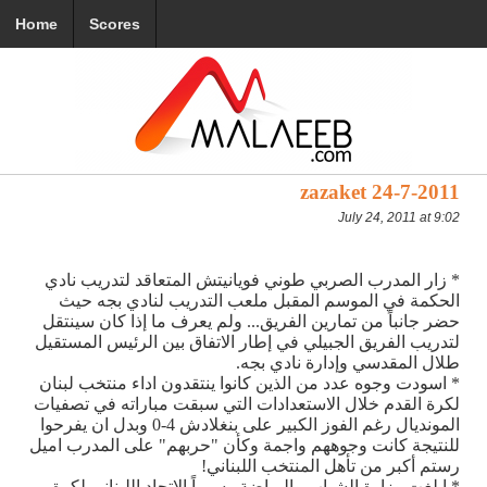
Home
Scores
zazaket 24-7-2011
July 24, 2011 at 9:02
* زار المدرب الصربي طوني فويانيتش المتعاقد لتدريب نادي
الحكمة في الموسم المقبل ملعب التدريب لنادي بجه حيث
حضر جانباً من تمارين الفريق... ولم يعرف ما إذا كان سينتقل
لتدريب الفريق الجبيلي في إطار الاتفاق بين الرئيس المستقيل
طلال المقدسي وإدارة نادي بجه.
* اسودت وجوه عدد من الذين كانوا ينتقدون اداء منتخب لبنان
لكرة القدم خلال الاستعدادات التي سبقت مباراته في تصفيات
المونديال رغم الفوز الكبير على بنغلادش 4-0 وبدل ان يفرحوا
للنتيجة كانت وجوههم واجمة وكأن "حربهم" على المدرب اميل
رستم أكبر من تأهل المنتخب اللبناني!
* ابلغت وزارة الشباب والرياضة رسمياً الاتحاد اللبناني لكرة