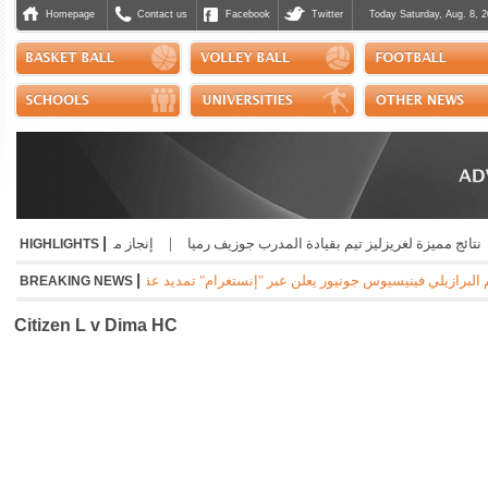
Homepage
Contact us
Facebook
Twitter
Today Saturday, Aug. 8, 2
|
ئج مميزة لغريزليز تيم بقيادة المدرب جوزيف رميا
|
إنجاز مشرّف للبنان دولياً في ر
HIGHLIGHTS
|
رازيلي فينيسيوس جونيور يعلن عبر "إنستغرام" تمديد عقده مع ريال مدريد الاسباني لست سنوات
BREAKING NEWS
Citizen L v Dima HC