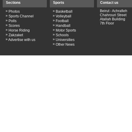
Sections
Sports
Contact us
»
»
Beirut - Achrafieh
Photos
Basketball
Chahrouri Street
»
»
Sports Channel
Volleyball
Atallah Building
»
»
Polls
Football
7th Floor
»
»
Scores
Handball
»
»
Horse Riding
Motor Sports
»
»
Zakzaket
Schools
»
»
Advertise with us
Universities
»
Other News