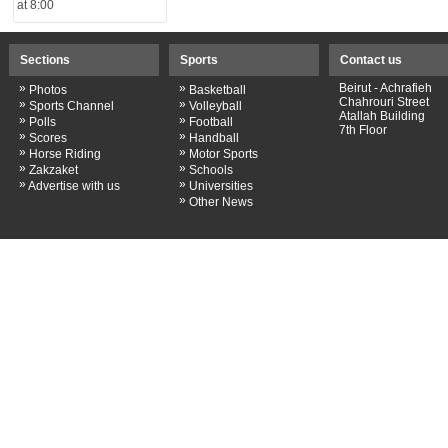
at 8:00
Sections
Sports
Contact us
»
»
Beirut - Achrafieh
Photos
Basketball
Chahrouri Street
»
»
Sports Channel
Volleyball
Atallah Building
»
»
Polls
Football
7th Floor
»
»
Scores
Handball
»
»
Horse Riding
Motor Sports
»
»
Zakzaket
Schools
»
»
Advertise with us
Universities
»
Other News