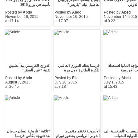
و: انفجارات قرب ملعب
بواتينغ وشفاينشتايغر يرويان
الاتحاد الألماني يراجع إجراءات
لدولي
تفاصيل ليلة "باريس"
تأمينه في يورو 2016
Posted by
Abdo
Posted by
Abdo
Posted by
Abed
November 16, 2015
November 16, 2015
November 14, 2015
at 17:14
at 17:07
at 0:22
اجه المانيا استعدادا
فرنسا بطلة الدوري العالمي
الدوري الفرنسي يبدأ تطبيق
ت الاوروبية
للكرة الطائرة لاول مرة
تقنية "عين الصقر"
Posted by
Abdo
Posted by
Elie
Posted by
Abdo
August 7, 2015
July 20, 2015
July 1, 2015
at 20:45
at 8:18
at 15:43
لليسيات"الفرنسية الى
الانطونية تختتم مؤتمرها
"ثلاثية" تاريخية لسان جرمان
 الدولية للشباب
الدولي الرياضي بحضور تورام
بعد تتويجه بكأس فرنسا