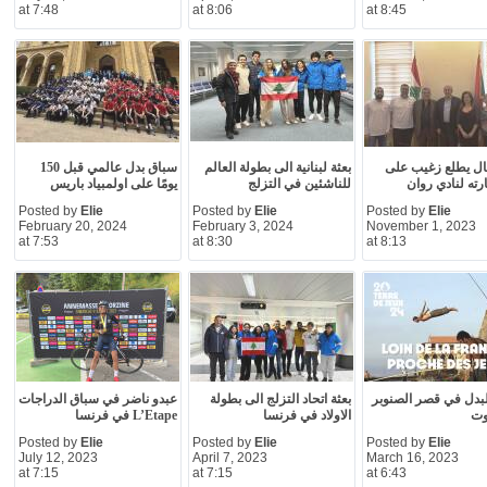
at 7:48
at 8:06
at 8:45
بال يطلع زغيب على
بعثة لبنانية الى بطولة العالم
سباق بدل عالمي قبل 150
ارته لنادي روان
للناشئين في التزلج
يومًا على اولمبياد باريس
Posted by
Elie
Posted by
Elie
Posted by
Elie
February 20, 2024
February 3, 2024
November 1, 2023
at 7:53
at 8:30
at 8:13
بدل في قصر الصنوبر
بعثة اتحاد التزلج الى بطولة
عبدو ناضر في سباق الدراجات
وت
الاولاد في فرنسا
L’Etape في فرنسا
Posted by
Elie
Posted by
Elie
Posted by
Elie
July 12, 2023
April 7, 2023
March 16, 2023
at 7:15
at 7:15
at 6:43