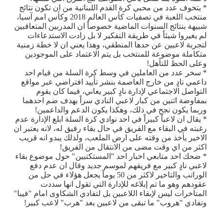
* يتخوف عدد من محبي كرة القدم اللبنانية من ان تكون نتائج
منتخب اللعبة في تصفيات كأس العالم 2018 وكأس امم آسيا،
شبيهة بنتائج السنوات الماضية خصوصاً ان المدربين المتعاقبين
لم يغيروا شيئاً في طريقة التفكير لا بل زادت الاستدعاءات
لتجربة لاعبين عن حدها المنطقي، وهذا يعني ان لا خطة زمنية
متكاملة موضوعة للمنتخب بل يتم الاعتماد على الموجودين
وعلى الحظ للتأهل!
* سخر عدد من العاملين في وسط كرة السلة من قيام احد
داعمي نادٍ من خارج العاصمة بنشر تأييد افتراضي عبر مواقع
التواصل الاجتماعي لإدارة نادٍ كبير يعاني، فيما كان يقوم
بمفاوضة اثنين من كبار لاعبي النادي سراً بهدف ضم احدهما
وربما يكون نجح في ذلك، وهكذا يكون الدعم والداعمين!
* يقال ان لاعباً كبيراً في احد نوادي كرة السلة ابلغ الإدارة عدم
رغبته في البقاء مع الفريق في حال بقاء رفيق له، لانه يعتبر ان
الاخير يأخذ من وقته على ارض الملعب، ولذلك يبدو انه قريب
اكثر من اي وقت مضى من الانتقال من الفريق!
* ضحك احد متابعي اخبار احد "المستكتبين" حول موضوع بقاء
لاعبي نادٍ كبير مع فريقهم لموسم جديد وقال ان عدم دفع
الوراتب والتاخير لاكثر من 50 يوماً يجعل هؤلاء في حل من
عقودهم وهو ما تم إبلاغه للإدارة التي تقول انها سددت
المتاخرات ليس لإبقاء اللاعبين بل لتفادي الشكاوى امام "فيبا"
وتفادي "هروب" ما تبقى من لاعبين بعد "هرب" لاعب كبير!