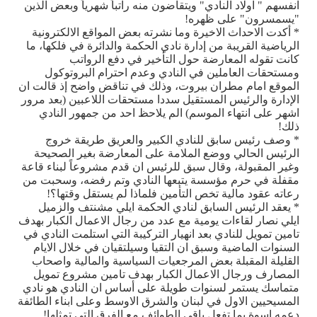
انفسهم " اولاد النادي" ويتقاضون منه راتباً شهرياً وبعض الذين
"يسمسرون" على ظهره!
* أكدت الاحداث الاخيرة وما نشرته بعض المواقع الالكترونية
الرياضية القريبة من إدارة نادي الحكمة والدائرة في فلكها، ما
كانت تقوله المعارضة حول التأخير في دفع الرواتب
ومستحقات العاملين في النادي وعدم احترام البروتوكول
الموقع امام مطران بيروت، وذلك في تناقض واضح إذ قالت ان
الإدارة والرئيس المستقيل سددا مستحقات اللاعبين (بعد مرور
اشهر على انتهاء الموسم) الم يلاحظ احد من جمهور النادي
ذلك!
* وصف رئيس سابق للنادي الكبير والعريق طريقة خروج
الرئيس الحالي ووضع الملامة على المعارضة بغير الصحيحة
وغير المقبولة، وقال سبق للرئيس ان قدم مشروعاً لبناء قاعة
مقفلة في حرم مؤسسة يتبعها النادي وتم رفضه، وسحبت من
رعاته عقود مالية تخص التأمين فلماذا لم يستقل وقتها؟!
* يعقد الرئيس السابق لنادي الحكمة ايلي مشنتف والزميل
ايلي نصار لقاءات يومية مع عدد من رجال الاعمال الكبار بهدف
تامين تمويل للنادي بعد انهيار التركيبة التي استلمت النادي في
السنوات الماضية وسبق ان التقيا وسيلتقيان في خلال الايام
القليلة المقبلة بعض المرجعيات السياسية والمالية واصحاب
المصارف ورجال الاعمال الكبار بهدف تامين مشروع تمويل
متماسك يستمر لسنوات طويلة على أساس ان النادي هو نادي
المسيحيين الاول في لبنان والشرق الاوسط وعلى ابناء الطائفة
دعمه اسوة بما تفعل باقي الطوائف مع الفرق التي تمثلها!