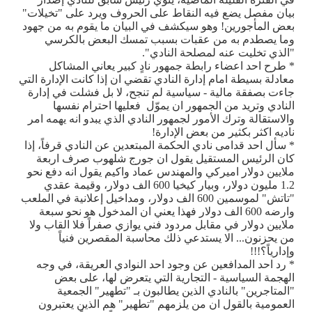
بيان مفصل يضع فيه النقاط على الحروف ويرد على "تخيلات"
بعض المأجورين! وهو سيكشف في البيان ما يقوم به من جهود
وما يصطدم به من عقبات بسبب تمسك البعض بالكرسي
"الذي تخليت عنه لمصلحة النادي".
* طرح احد اعضاء رابطة جمهور نادٍ كبير يعاني المشاكل
معادلة بسيطة امام إدارة النادي تقضي ان إذا كانت الإدارة التي
جاءت بصفقة مالية - سياسية لم تنجح، لا بل فشلت في إدارة
النادي وتريد من الجمهور ان يموّل فعليها احترام نفسها
والاستقالة وترك الأمور لجمهور النادي الذي يبدو انه يهمه امر
ناديه اكثر بكثير من بعض الإدارة!
* سأل احد قدامى نادي الحكمة المبتعدين عن النادي قرفاً، إذا
كان الرئيس المستقيل يقول ان جورج شلهوب صرف اربعة
ملايين دولار اميركي والمهندس عماد واكيم يقول انه دفع نحو
1.2 مليون دولار، وبيار كيخيا 600 الف دولار، وقيمة عقدي
"تاتش" لموسمين 600 الف دولار، ومداخيل إعلانية في الملعب
وارضه 600 الف دولار فهذا يعني ان المدخول هو نحو سبعة
ملايين دولار في مقابل مردود فني يوازي صفراً فلا القاب ولا
من يحزنون... الا يستدعي ذلك محاسبة المقصرين فنياً
وإدارياً؟!!!
* رد احد المدافعين عن وجود احد النوادي العريقة، في وجه
الهجمة السياسية - التجارية التي يتعرض لها، على بعض
"المتاجرين" بالنادي الذين يطالبون بـ "تطهير" الجمعية
العمومية بالقول ان من يلزمهم "تطهير" هم الذين يعتبرون