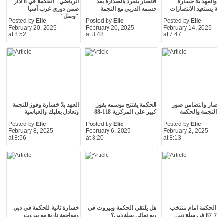
والعهد بلا خسارة
الانصار ينفرد بالصدارة بعد
الرياضي - الحكمة في 8 أذار
 يستعيد الانتصارات
حسمه الدربي مع النجمة
ضمن دوري غرب آسيا
"وصل"
Posted by
Elie
Posted by
Elie
Posted by
Elie
February 20, 2025
February 20, 2025
February 14, 2025
at 8:52
at 8:48
at 7:47
نصار والتضامن صور
الحكمة يفتتح موسمه بفوز
العهد بلا خسارة وفوز للنجمة
النجمة والحكمة
كبير على المركزية 118-88
وتعادل بعلبك والعباسية
Posted by
Elie
Posted by
Elie
Posted by
Elie
February 8, 2025
February 6, 2025
February 2, 2025
at 8:56
at 8:20
at 8:13
لحكمة امام منتخب
هل يلتقي الحكمة وبيروت في
خسارة ثانية للحكمة في دبي
ربع نهائي سلة دبي؟
ومواجهة نارية مع بيروت