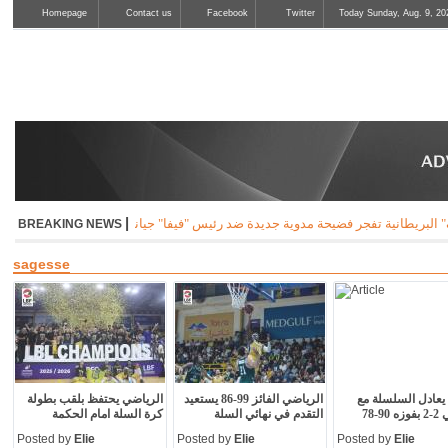
Homepage
Contact us
Facebook
Twitter
Today Sunday, Aug. 9, 20
|
جر فضيحة مدوية جديدة ضد رئيس "فيفا" جياني اينفانتينو وتقول ان إمرأة كانت على علاقة
BREAKING NEWS
sagesse
يعادل السلسلة مع
الرياضي الفائز 99-86 يستعيد
الرياضي يحتفظ بلقب بطولة
9-78
التقدم في نهائي السلة
كرة السلة امام الحكمة
Posted by
Elie
Posted by
Elie
Posted by
Elie