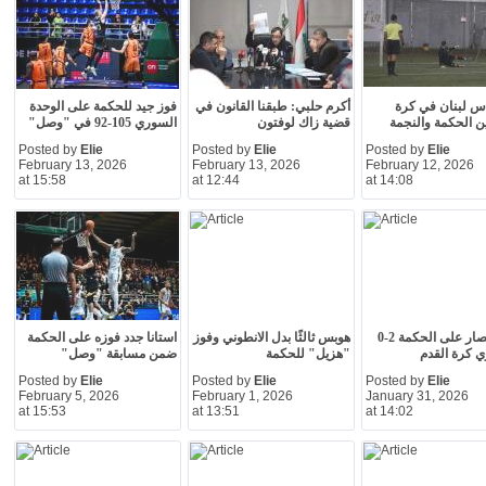
س لبنان في كرة
أكرم حلبي: طبقنا القانون في
فوز جيد للحكمة على الوحدة
ين الحكمة والنجمة
قضية زاك لوفتون
السوري 105-92 في "وصل"
Posted by
Elie
Posted by
Elie
Posted by
Elie
February 13, 2026
February 13, 2026
February 12, 2026
at 15:58
at 12:44
at 14:08
فوز الانصار على الحكمة 2-0
هوبس ثالثًا بدل الانطوني وفوز
استانا جدد فوزه على الحكمة
 كرة القدم
"هزيل" للحكمة
ضمن مسابقة "وصل"
Posted by
Elie
Posted by
Elie
Posted by
Elie
February 5, 2026
February 1, 2026
January 31, 2026
at 15:53
at 13:51
at 14:02