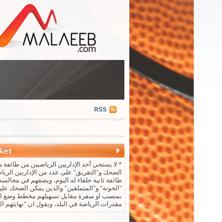
RSS
* لا يستحي أحد الإداريين الرياضيين من طائفة م
الضحك و"التقريق" على عدد من الإداريين الريا
طائفة ثانية حلفاء له اليوم، ويصفهم في مجالسه 
"الخونة" و"المتملقين" والذين يمكن الضحك علي
بمنصب او سفرة مقابل تسهيلهم مخطط وضع ال
مقدرات الرياضة في البلد، ويقول ان "نهايتهم ال