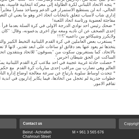
* يتجه الاتحاد اللبناني لكرة الطاولة إلى معركة انتخابية قاسية، بع
الحالي، انه لن يستطيع الاستمرار في الدعم وسيأخذ مساراً مغايراً
إداري شاب لاسباب تتعلق بانتخابات اتحاد اخر وهو ما يعني ان التغي
مفاجئة لعضوية ورئاسة اتحاد اللعبة!
* ضحك رئيس احد نوادي الدرجة الاولى في كرة السلة بعدما قرأ م
إحدى الصحف عن ان ناديه ومعه نوادٍ اخرى يدعمونه، وقال: "كان
ولايكرز وشيكاغو بين داعميه"؟!!!
* يستغرب بعض العاملين في كرة القدم اللبنانية التخبط الكبير وال
يتخذها ثم يعود عنها بعد دقائق او ساعات على ابعد تقدير، لانها لا
بالاتحاد، كما يستغربون سكوت من "يسوقون" للاتحاد وبنتقدون ات
الساكت عن الحق شيطان اخرس".
* حصلت حادثة غريبة عجيبة في احد ملاعب كرة القدم اللبنانية ي
العالم وهي تضارب بين مراقب إحدى مباريات كرة القدم مع حكم تما
* تتحدث اوساط سلوية بارتياح عن سرعة معالجة اوضاع إدارة النادي
خطوات جذرية لم تخجل من اتخاذها، فيما يكابر إداريون في اندية ا
تفاقم الامور.
Contact us
Copyrigh
Beirut - Achrafieh
M + 961 3 565 676
Chahrouri Street