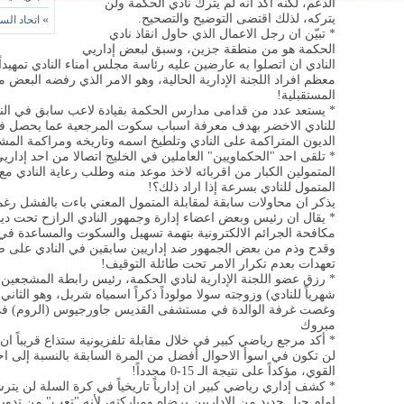
الدعم، لكنه أكد انه لم يترك نادي الحكمة ولن
يتركه، لذلك اقتضى التوضيح والتصحيح.
»
اتحاد الس
* تبيّن ان رجل الاعمال الذي حاول انقاذ نادي
الحكمة هو من منطقة جزين، وسبق لبعض إداريي
النادي ان اتصلوا به عارضين عليه رئاسة مجلس امناء النادي تمهيدا
معظم افراد اللجنة الإدارية الحالية، وهو الامر الذي رفضه البع
المستقبلية!
* يستعد عدد من قدامى مدارس الحكمة بقيادة لاعب سابق في الن
للنادي الاخضر بهدف معرفة اسباب سكوت المرجعية عما يحصل في ا
الديون المتراكمة على النادي وتلطيخ اسمه وتاريخه ومراكمة الم
* تلقى احد "الحكماويين" العاملين في الخليج اتصالا من احد إداريي
المتمولين الكبار من اقربائه لاخذ موعد منه وطلب رعاية النادي مع
المتمول للنادي بسرعة إذا اراد ذلك؟!
يذكر ان محاولات سابقة لمقابلة المتمول المعني باءت بالفشل رغ
* يقال ان رئيس وبعض اعضاء إدارة وجمهور النادي الرازح تحت دي
مكافحة الجرائم الالكترونية بتهمة تسهيل والسكوت والمساعدة في
وقدح وذم من بعض الجمهور ضد إداريين سابقين في النادي على ص
تعهدات بعدم تكرار الامر تحت طائلة التوقيف!
* رزق عضو اللجنة الإدارية لنادي الحكمة، رئيس رابطة المشجعين ب
شهرياً للنادي) وزوجته سولا مولوداً ذكراً اسمياه شربل، وهو الثاني
وغصت غرفة الوالدة في مستشفى القديس جاورجيوس (الروم) في ال
مبروك
* أكد مرجع رياضي كبير في خلال مقابلة تلفزيونية ستذاع قريباً ان نت
لن تكون في اسوأ الاحوال أفضل من المرة السابقة بالنسبة إلى ا
القوي، مؤكداً على نتيجة الـ 15-0 مجدداً!
* كشف إداري رياضي كبير ان إدارياً تاريخياً في كرة السلة لن يت
امام جيل جديد من الإداريين برضاه ومباركته، لأنه "تعب" من تدوير 