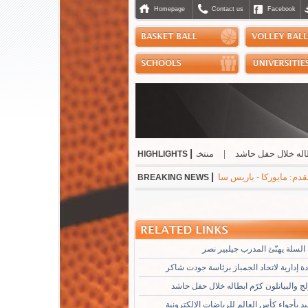
Homepage
Contact us
Facebook
|
لال حفل حاشد
|
منتخب التايكواندو إلى "بطولة الحسن" الاردنية
|
صدور إفادة إد
HIGHLIGHTS
|
* جوفنتوس - تشيلسي 1-0 * مانشستر سيتي - نجوم الدوري الكوري 3-1 * ميلان - انتر 1-1
BREAKING NEWS
السلة يهنّئ المدرب جيلبير نصر
 إدارية لاتحاد الجمباز برئاسة جودت شاكر
لج والبياتلون كرّم ابطاله خلال حفل حاشد
د بأجواء كأس العالم للرياضات الإلكترونية