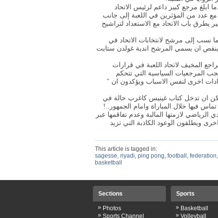
دما ابلغ مرجع كبير داعم لرئيس الاتحاد
 مع عدد من المؤثرين في اللعبة إلى جانب
ير يطرق باب الاتحاد مع الاستعداد لتراشيح
ا نسب إلى مرشح لانتخابات الاتحاد في
 ينقص ان يسمي المرشح اندية غولدن ستايت
تراجع المخيف لاتحاد اللعبة في قرارات
 تعجب المرجعيات السياسية التي تتحكم
حادات اخرى لنفس الاسباب ويؤكدون ان "
مكن ان تدخل كتاب غينيس كاغرب حالة في
س فيها خلال المباراة وامام الجمهور..!
 الرياضي لازمتها المالبة وعدم تفاقمها عبر
خرى ويطلقون الوعود الكاذبة التي تزيد
This article is tagged in:
sagesse
,
riyadi
,
ping pong
,
football
,
federation
,
basketball
Sections
Sports
»
»
Photos
Basketball
»
»
Sports Channel
Volleyball