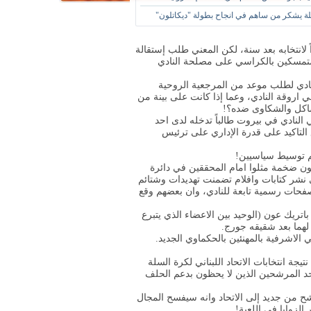
لة يشكر من ساهم في انجاح بطولة "ديكاتلون"
ً لانتخابه بعد سنة، لكن المعني طلب إستقالة
ض متمسكين بالكراسي على مصلحة النادي
ادي لطلب موعد من المرجعية الروحية
روقة النادي، وعما إذا كانت على بينة من
شاكل والشكاوى ضده؟!
 النادي في بيروت طالباً تدخله لدى احد
 التاكيد على قدرة الإداري على ترئيس
م توسيط سياسيين!
ون ضخمة مثلوا امام المحققين في دائرة
 نشر كتابات وافلام تضمنت تهديدات وشتائم
فحات رسمية تابعة للنادي، وان بعضهم وقع
اتريك عون (الوحيد بين الاعضاء الذي يتبرع
 لهما بعد شقيقه جورج.
اشرفية بالمهنئين بالحكماوي الجديد.
يجة انتخابات الاتحاد اللبناني لكرة السلة
حد المرشحين الذين لا يحظون بدعم الحلف
رشح من جديد إلى الاتحاد وانه سيفسح المجال
الزوايا في اللعبة!