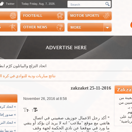
Twitter
Today Friday, Aug. 7, 2026.
Photos
Sports Channel
Polls
Scores
Handball
Horse Riding
اتحاد التزلج والبياتلون كرّم ابطاله خ
نتائج مباريات ودية للنوادي في كرة القدم: مايوركا - باريس سان جيرمان 3-0 * ريال بيتيس - ارسنال 3-1 * نابولي - اوساسونا 2-1 
zakzaket 25-11-2016
عينة من
November 26, 2016 at 8:58
ضيين من
»
اتحاد كرة 
بـ
هم
»
صدور إفادة
يد على
* أكد رجل الاعمال جوزيف صغبيني في اتصال
رياضية"
»
اتحاد التز
هاتفي مع موقع "ملاعب" انه لا يريد ان يؤكد أو ينفي
ما ورد في موقعنا عن نادي الحكمة لجهة وقف
»
بنزيما يشي