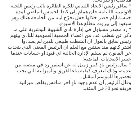
* سافر رئيس الاتحاد اللبناني للكرة الطائرة نائب رئيس اللجنة
الاولمبية اللبنانية جان همام إلى كندا الخميس الماضي لمدة
خمسة ايام حضر خلالها حفل تخرّج ابنه من الجامعة هناك وهو
سيعود إلى بيروت مطلع هذا الاسبوع.
* رد مصدر مسؤول في إدارة نادي الشبيبة البوشرية على ما
ذكر عن شطب عدد من اعضاء الجمعية العمومية للنادي بينهم
رئيس سابق بالقول ان الشطب طبيعي للذين لم يسددوا
اشتراكاتهم منذ سنتين مع العلم ان الرئيس المعني الذي يتحدث
عن القانون لم يسلم الإدارة الحالية اي قيود او حسابات عندما
خسر الانتخابات الماضية!
* سال رئيس نادٍ كبير زميل له عن استمراره في منصبه من
عدمه، وذلك ليعرف كيفية بناء الفريق والميزانية التي يجب
تحضيرها للموسم المقبل.
وقال الرئيس ان عدم وجود نادٍ اخر منافس يقلص ميزانية
فريقه نحو 30 في المئة...