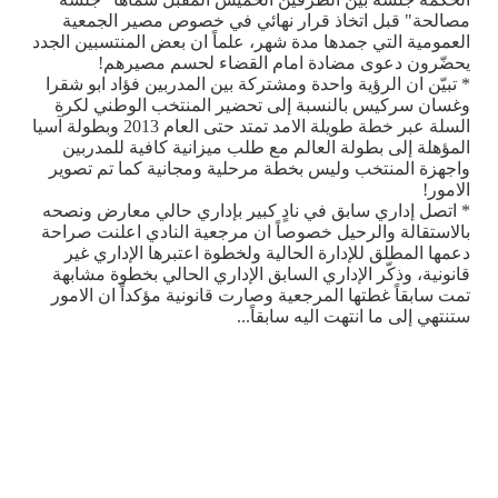
مصالحة" قبل اتخاذ قرار نهائي في خصوص مصير الجمعية
العمومية التي جمدها مدة شهر، علماً ان بعض المنتسبين الجدد
يحضّرون دعوى مضادة امام القضاء لحسم مصيرهم!
* تبيّن ان الرؤية واحدة ومشتركة بين المدربين فؤاد ابو شقرا
وغسان سركيس بالنسبة إلى تحضير المنتخب الوطني لكرة
السلة عبر خطة طويلة الامد تمتد حتى العام 2013 وبطولة آسيا
المؤهلة إلى بطولة العالم مع طلب ميزانية كافية للمدربين
واجهزة المنتخب وليس بخطة مرحلية ومجانية كما تم تصوير
الامور!
* اتصل إداري سابق في نادٍ كبير بإداري حالي معارض ونصحه
بالاستقالة والرحيل خصوصاً ان مرجعية النادي اعلنت صراحة
دعمها المطلق للإدارة الحالية ولخطوة اعتبرها الإداري غير
قانونية، وذكّر الإداري السابق الإداري الحالي بخطوة مشابهة
تمت سابقاً غطتها المرجعية وصارت قانونية مؤكداً ان الامور
ستنتهي إلى ما انتهت اليه سابقاً...