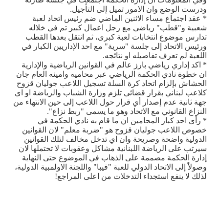
ودرست الوضع وان الامور تميل إلى التأجيل.
* عقد اجتماع مساء الاثنين الماضي ضم رئيس اتحاد لعبة
شعبية و"قطب" رياضي مع رجل اعمال كبير تم في خلاله
تدارس موضوع انتخابات لعبة كبرى، ثم انتقل بعدها القطب
ورئيس الاتحاد إلى جلسة "سرية" مع احد الإداريين الكبار في
اللعبة لم تعرف تفاصيله او نتائجه.
* اكد إداري رياضي بارز عالم في القوانين الرياضية والإدارية
ان خطوة نادي الحكمة الرياضي عبر محاميه وامينه العام جان
الحشاش بإلزام اتحاد كرة السلة تسجيل اللاعب جوليان قزوح
كلاعب لبناني بقرار قضائي تلزم وزارة الشباب والرياضة او اي
جهة ثانية عدم إصدار أي قرار حول اللاعب إلى حين الانتهاء من
النزاع القانوني مع الاتحاد وهو ما يسمى "ربط نزاع".
* رأى احد كبار المحامين ان ما قام به نادي الحكمة في
خصوص اللاعب جوليان قزوح هو "ضربة معلم" لان القوانين
الدولية واضحة وصريحة وان اي تدخل مخالف لتلك القوانين
سيرتب على الرياضة اللبنانية مشاكل وعقوبات لا تحتملها لان
إدارة الحكمة مصممة على الذهاب في الموضوع حتى النهاية
وصولاً إلى الاتحاد الدولي للعبة "فيبا" واللجنة الاولمبية الدولية،
لذلك لا ينفع استجداء التدخلات من اعلى المراجع!