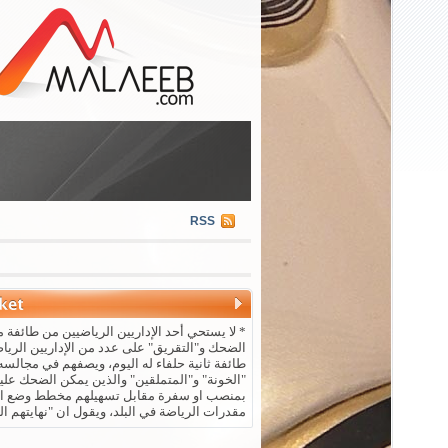
RSS
* لا يستحي أحد الإداريين الرياضيين من طائفة م
الضحك و"التقريق" على عدد من الإداريين الريا
طائفة ثانية حلفاء له اليوم، ويصفهم في مجالسه 
"الخونة" و"المتملقين" والذين يمكن الضحك علي
بمنصب او سفرة مقابل تسهيلهم مخطط وضع ال
مقدرات الرياضة في البلد، ويقول ان "نهايتهم ال