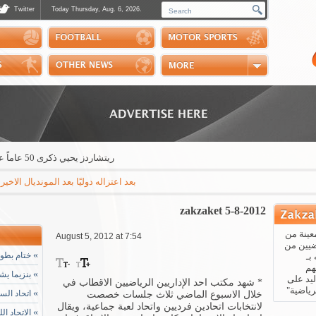
Twitter
Today Thursday, Aug. 6, 2026.
Photos
Sports Channel
Polls
Scores
Handball
Horse Riding
ريتشاردز يحيي ذكرى 50 عاماً على تنظيم رالي الكويت
بعد اعتزاله دوليًا بعد المونديال الاخير الب
zakzaket 5-8-2012
عينة من
August 5, 2012 at 7:54
ضيين من
»
ختام بطول
بـ
هم
»
بنزيما يشي
يد على
* شهد مكتب احد الإداريين الرياضيين الاقطاب في
رياضية"
»
اتحاد الس
خلال الاسبوع الماضي ثلاث جلسات خصصت
لانتخابات اتحادين فرديين واتحاد لعبة جماعية، ويقال
»
الاتحاد ال