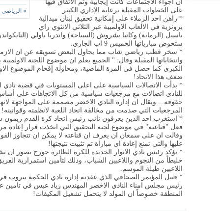
ان اجواء الاجتماعات كانت إيجابية وتم الاتفاق فيها
على الخطوات المقبلة برعاية الإداري الكبير.
»
الرياضي ي
* راهن احد الزملاء على إمكانية تحقيق لبنان ميدالية
برونزية في الالعاب الاولمبية عبر الثلاثي الانثوي راي
باسيل (الرماية) وكاتيا بشروش (السباحة) واندريا باولي (التايكواند
ستخوض مبارياتها الخميس 9 اب الجاري.
* سخر قطب رياضي شاب مما يحاول البعض تسويقه عن ان الازمة في
وانتخاباتها المقبلة وقال: " الجميع يعلم ان موضوع اللجنة الاولمبي
الكبرى كما حصل في المرة الماضية، ومحاولة إقحام الموضوع الاول
ضعف هذا الاتحاد!
* بدأت الاتصالات السياسية على اعلى المستويات في قضية نادي ال
للنادي اتصالات مع مرجعيات سياسية من كل الاتجاهات على أساس ع
حقوقه... ويقال ان إدارة النادي الاخضر مصممة على المواجهة لانه
المرجعيات التي صدمت من مخالفة اتحاد اللعبة لانظمته وقوانينه!
* استغرب احد الذين يعرفون نائب رئيس اتحاد كرة القدم ريمو
فعل "قناعته" في موضوع لجنة التحقيق التي اتخذت قرار إعادة مرحل
وقالت ان على سمعان ان يعرف ان قناعته لا يمكن ان تتجاوز القوان
عليها والتي تمنع إعادة اي مباراة تم تثبيت نتيجتها!
* يؤكد رئيس نادي الانوار الجديدة للكرة الطائرة جورج نصور ان 
خليطاً من النجوم واللاعبين الشباب، وذلك لتأمين استمرارية الفري
اللاعبين طيلة الموسم.
* قبيل المؤتمر الصحافي الذي عقدته إدارة نادي الحكمة بيروت ف
رئيس مجلس امناء النادي الاخضر المهندس زياد عبس في تامين عودة
المنطقة خصوصاً ان المولد لا يتحمل تشغيل المكيفات!