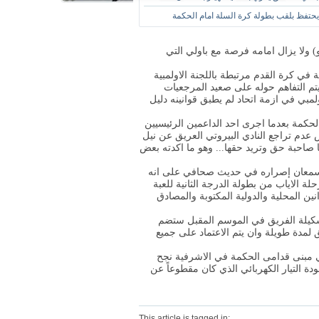
حتفظ بلقب بطولة كرة السلة امام الحكمة
و) ولا يزال امامه فرصة مع باولي التي
 كرة القدم مرتبطة باللجنة الاولمبية
ة يتم التفاهم حوله على صعيد المرجعيات
مبي في ازمة اتحاد لم يطبق قوانينه دليل
حكمة بعدما اجرى احد الداعمين الرئيسيين
دم تراجع النادي البيروتي العريق عن نيل
ا صاحبة حق وتريد حقها... وهو ما اكدته بعض
ن سمعان إصراره في حديث صحافي على انه
ة الاياب من بطولة الدرجة الثانية للعبة
ين المحلية والدولية المكتوبة والمصادق
تشكيلة الفريق في الموسم المقبل ستضم
ق لمدة طويلة وان يتم الاعتماد على جميع
ي مبنى قدامى الحكمة في الاشرفية نجح
 التيار الكهربائي الذي كان مقطوعاً عن
This article is tagged in: