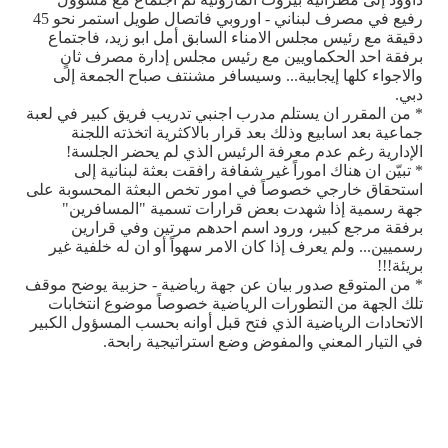
رفيع في مصرف لبناني - اوروبي فاتصال طويل استمر نحو 45
دقيقة مع رئيس مجلس الامناء السابق أمل ابو زيد، فاجتماع
برفقة احد الحكماويين مع رئيس مجلس إدارة مصرف ثانٍ
والاجواء كلها إيجابية... وسيسافر مشنتف صباح الجمعة إلى
دبي.
* من المقرر ان يستلم مدرب اجنبي تدريب فريق كبير في لعبة
جماعية بعد اسابيع وذلك بعد قرار بالاكثرية اتخذته اللجنة
الإدارية رغم عدم معرفة الرئيس الذي لم يحضر الجلسة!
* تبيّن ان هناك اموراً غير شفافة رافقت بعثة لبنانية إلى
استحقاق خارجي خصوصاً في امور تخص البعثة المحسوبة على
جهة رسمية إذا شهدت بعض قرارات تسمية "المسافرين"
برفقة مرجع كبير، ورود اسم احدهم مرتين وفي قرارين
رسميين... ولم يعرف إذا كان الامر سهواً أو ان له خلفية غير
بريئة!!!
* من المتوقع صدور بيان عن جهة رياضية - حزبية يوضح موقف
تلك الجهة من التطورات الرياضية خصوصاً موضوع انتخابات
الاتحادات الرياضية الذي فتح قبل أوانه بحسب المسؤول الكبير
في التيار المعني والمفوض وضع استراتيجية رابحة.