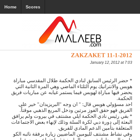
Home
Scores
ZAKZAKET 11-1-2012
January 12, 2012 at 7:03
* حضر الرئيس السابق لنادي الحكمة طلال المقدسي مباراة
هوبس والانترانيك يوم الثلثاء الماضي وهي المرة الثانية التي
يحضر فيها مباراة لهوبس فيما يستمر غيابه عن مباريات فريق
الحكمة.
احد مسؤولي هوبس قال: " ان وجه "البريزيدان" خير على
الفريق فهو حقق الفوز مرتين ودخل المربع الذهبي موقتاً.
* بقي رئيس نادي الحكمة ايلي مشنتف في بيروت ولم يرافق
البعثة إلى دورة دبي لكرة السلة وذلك لإنهاء بعض الاجتماعات
المتعلقة بتأمين الدعم المادي للفريق.
وفي نشاط مشنتف لليومين الماضيين زيارة برفقة نائبه الكو
داوود إلى مطرانية بيروت المارونية ثم اجتماع مع مسؤول