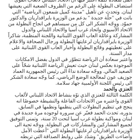
استضاف البطولة على الرغم من الظروف الصعبة التي يعيشها
لبنان. وتحدث عن تأهيل "مدينة كميل شمعون الرياضية" التي
باتت في "حلّة جديدة " بدعم من الوزيرة بايراقداريان والدكتور
حموّد. ووجّه الشكر الى كل من سيساهم في انجاح البطولة من
الاتحاد الآسيوي واتحاد غرب آسيا والاتحاد اللبناني والدول
المشاركة وعائلة العاب القوى اللبنانية واللجنة المنظمة، شاكراً
الوزيرة بايراقداريان لرعايتها البطولة ورجال الصحافة والاعلام
على تغطيتهم وقائع البطولة وأخبار العاب القوى اللبنانية على
مدار السنة.
واعتبر سعادة أن الرياضة تتطوّر في الدول بفضل الامكانات
الموجودة بعكس لبنان حيث تعيش الرياضة اللبنانية شحّاً على
الصعيد المالي. ووجّه سعادة نداءً الى رئيس الجمهورية العماد
جوزيف عون لمعالجة الوضع الرياضي، كما وجّه سعادة الشكر
الى رئيس اللجنة الأولمبية جهاد سلامة
.
العنزي والحمد
الكلمة الثالثة للعنزي الذي نوّه بنشاط الاتحاد اللبناني لألعاب
القوى واعتبره من الاتحادات الفاعلة والنشيطة خصوصًا انه
ينجح في تنظيم البطولات التي ينظمها ونظمها في السابق
.
بدوره، تحدث الحمد فعبّر عن سروره لوجوده مرة جديدة في
لبنان ومواكبة بطولة غرب آسيا لتحت 20 سنة، وتمنى التوفيق
لجميع المشاركين والمشاركات في البطولة. ووجّه تحية الى
الوزيرة بايراقداريان لرعايتها البطولة التي "أعطت الأمل
وأضاءت الطريق" وشدّد على روابط الصداقة التي تربطه