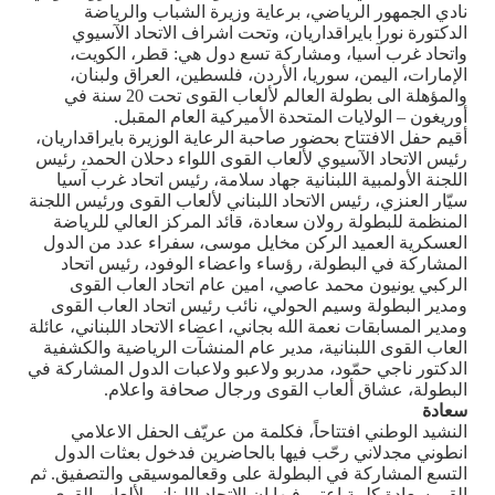
نادي الجمهور الرياضي، برعاية وزيرة الشباب والرياضة
الدكتورة نورا بايراقداريان، وتحت اشراف الاتحاد الآسيوي
واتحاد غرب آسيا، ومشاركة تسع دول هي: قطر، الكويت،
الإمارات، اليمن، سوريا، الأردن، فلسطين، العراق ولبنان،
والمؤهلة الى بطولة العالم لألعاب القوى تحت 20 سنة في
أوريغون – الولايات المتحدة الأميركية العام المقبل
.
أقيم حفل الافتتاح بحضور صاحبة الرعاية الوزيرة بايراقداريان،
رئيس الاتحاد الآسيوي لألعاب القوى اللواء دحلان الحمد، رئيس
اللجنة الأولمبية اللبنانية جهاد سلامة، رئيس اتحاد غرب آسيا
سيّار العنزي، رئيس الاتحاد اللبناني لألعاب القوى ورئيس اللجنة
المنظمة للبطولة رولان سعادة، قائد المركز العالي للرياضة
العسكرية العميد الركن مخايل موسى، سفراء عدد من الدول
المشاركة في البطولة، رؤساء واعضاء الوفود، رئيس اتحاد
الركبي يونيون محمد عاصي، امين عام اتحاد العاب القوى
ومدير البطولة وسيم الحولي، نائب رئيس اتحاد العاب القوى
ومدير المسابقات نعمة الله بجاني، اعضاء الاتحاد اللبناني، عائلة
العاب القوى اللبنانية، مدير عام المنشآت الرياضية والكشفية
الدكتور ناجي حمّود، مدربو ولاعبو ولاعبات الدول المشاركة في
البطولة، عشاق ألعاب القوى ورجال صحافة واعلام
.
سعادة
النشيد الوطني افتتاحاً، فكلمة من عريّف الحفل الاعلامي
انطوني مجدلاني رحّب فيها بالحاضرين فدخول بعثات الدول
التسع المشاركة في البطولة على وقعالموسيقى والتصفيق. ثم
القى سعادة كلمة اعتبر فيها ان الاتحاد اللبناني لألعاب القوى