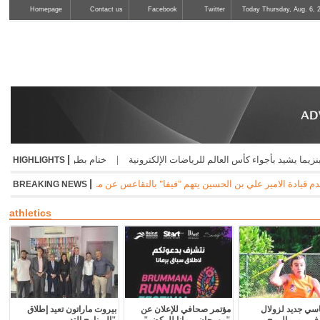
Homepage
Contact us
Facebook
Twitter
Today Thursday, Aug. 6, 
|
 كأس العالم للرياضات الإلكترونية
|
ختام بطولات الجامعات بتأهّل عالمي لأبطال ال
HIGHLIGHTS
|
اعس عن مساعدة الأردن خلال مشاركته التاريخية الأولى فيمونديال 2026 ويكشف أنه أُبلغ شفهياً أن دعمه لإنفانتينو قد يسهم في دعم
BREAKING NEWS
athletics
سي جديد لزولال
مؤتمر صحافي للإعلان عن
بيروت ماراتون تعيد إطلاق