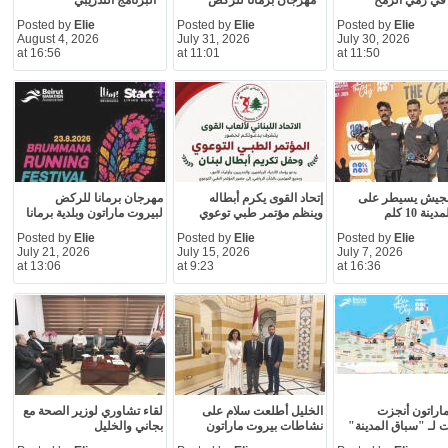
في رمي الرمح
"مهرجان برمانا للركض"
"البرنامج التدريبي
Posted by
Elie
Posted by
Elie
Posted by
Elie
August 4, 2026
July 31, 2026
July 30, 2026
at 16:56
at 11:01
at 11:50
لجيش يسيطر على
إتحاد القوى يكرم أبطاله
مهرجان برمانا للركض
ة 10 كلم
وينظم مؤتمر طبي توعوي
لبيروت ماراتون وبلدية برمانا
Posted by
Elie
Posted by
Elie
Posted by
Elie
July 21, 2026
July 15, 2026
July 7, 2026
at 13:06
at 9:23
at 16:36
اراتون أنجزت
الخليل أطلعت سلام على
لقاء تشاوري لوزير الصحة مع
ات لـ "سباق المدينة"
نشاطات بيروت ماراتون
بجاني والخليل