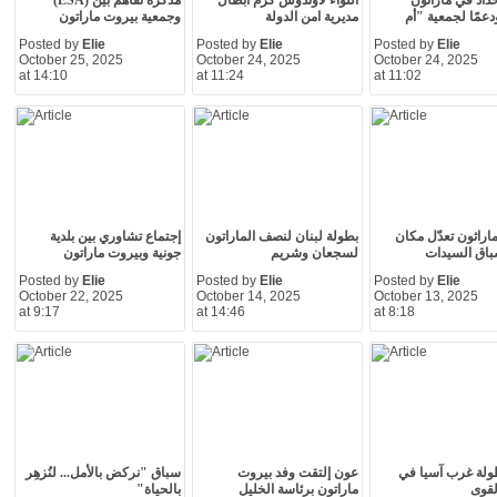
اد في ماراتون
اللواء لاوندوس كرّم ابطال
مذكرة تفاهم بين (ESA)
عمًا لجمعية "أم
مديرية امن الدولة
وجمعية بيروت ماراتون
Posted by
Elie
Posted by
Elie
Posted by
Elie
October 25, 2025
October 24, 2025
October 24, 2025
at 14:10
at 11:24
at 11:02
اراثون تعدّل مكان
بطولة لبنان لنصف الماراتون
إجتماع تشاوري بين بلدية
باق السيدات
لسجعان وشريم
جونية وبيروت ماراتون
Posted by
Elie
Posted by
Elie
Posted by
Elie
October 22, 2025
October 14, 2025
October 13, 2025
at 9:17
at 14:46
at 8:18
ولة غرب آسيا في
عون إلتقت وفد بيروت
سباق "نركض بالأمل... لنُزهِر
لقوى
ماراتون برئاسة الخليل
بالحياة"