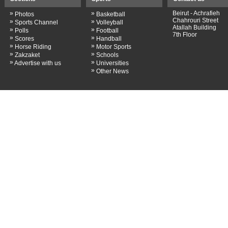
»
»
Beirut - Achrafieh
Photos
Basketball
Chahrouri Street
»
»
Sports Channel
Volleyball
Atallah Building
»
»
Polls
Football
7th Floor
»
»
Scores
Handball
»
»
Horse Riding
Motor Sports
»
»
Zakzaket
Schools
»
»
Advertise with us
Universities
»
Other News