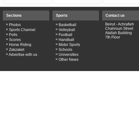
Sections
Sports
Contact us
»
»
Beirut - Achrafieh
Photos
Basketball
Chahrouri Street
»
»
Sports Channel
Volleyball
Atallah Building
»
»
Polls
Football
7th Floor
»
»
Scores
Handball
»
»
Horse Riding
Motor Sports
»
»
Zakzaket
Schools
»
»
Advertise with us
Universities
»
Other News