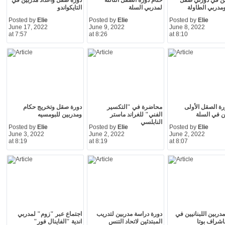
نيين في دورتي صقل
ختام دورة الصقل الثالثة
دورة صقل واعداد مدربين في
مدربي الطاولة
لمدربي السلة
التايكواندو
Posted by
Elie
Posted by
Elie
Posted by
Elie
June 17, 2022
June 9, 2022
June 8, 2022
at 7:57
at 8:26
at 8:10
رة الصقل الأولى
محاضرة في "التكسير
دورة صقل وتخريج حكام
ن في السلة
الفني" للغراند ماستر
ومدربين للبومسيه
النابلسي
Posted by
Elie
Posted by
Elie
Posted by
Elie
June 3, 2022
June 2, 2022
June 2, 2022
at 8:19
at 8:19
at 8:07
دربين اللبنانيين في
دورة دراسة مدربين لتدريب
اجتماع عبر "زوم" لمدربي
باشراف بوتا
المبتدئين لاتحاد التنس
اندية "الفاينال فور"