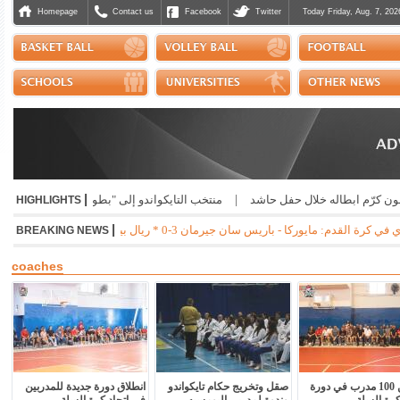
Homepage
Contact us
Facebook
Twitter
Today Friday, Aug. 7, 202
|
خلال حفل حاشد
|
منتخب التايكواندو إلى "بطولة الحسن" الاردنية
|
صدور إفادة إد
HIGHLIGHTS
|
1 * جوفنتوس - تشيلسي 1-0 * مانشستر سيتي - نجوم الدوري الكوري 3-1 * ميلان - انتر 1-1
BREAKING NEWS
coaches
أكثر من 100 مدرب في دورة
صقل وتخريج حكام تايكواندو
انطلاق دورة جديدة للمدربين